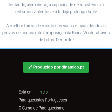
testando, além disso, a capacidade de resistência a
esforços violentos e a fadiga prolongada..>>
A melhor forma de mostrar as várias etapas desde as
provas de acesso até à imposição da Boina Verde, através
de fotos. Desfrute!
🔗 Produzido por dinamico.pt
Está em...
Inicio
Pára-quedistas Portugueses
O Curso de Pára-quedismo