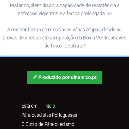
testando, além disso, a capacidade de resistência a
esforços violentos e a fadiga prolongada..>>
A melhor forma de mostrar as várias etapas desde as
provas de acesso até à imposição da Boina Verde, através
de fotos. Desfrute!
🔗 Produzido por dinamico.pt
Está em...
Inicio
Pára-quedistas Portugueses
O Curso de Pára-quedismo