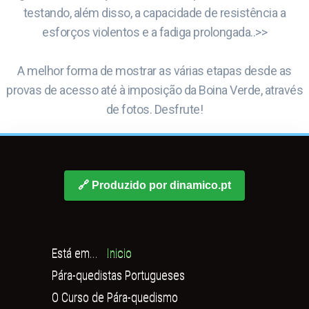
testando, além disso, a capacidade de resistência a
esforços violentos e a fadiga prolongada..>>
A melhor forma de mostrar as várias etapas desde as
provas de acesso até à imposição da Boina Verde, através
de fotos. Desfrute!
🔗 Produzido por dinamico.pt
Está em...
Inicio
Pára-quedistas Portugueses
O Curso de Pára-quedismo