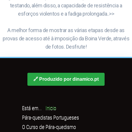
testando, além disso, a capacidade de resistência a
esforços violentos e a fadiga prolongada..>>
A melhor forma de mostrar as várias etapas desde as
provas de acesso até à imposição da Boina Verde, através
de fotos. Desfrute!
🔗 Produzido por dinamico.pt
Está em...
Inicio
Pára-quedistas Portugueses
O Curso de Pára-quedismo