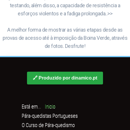
testando, além disso, a capacidade de resistência a
esforços violentos e a fadiga prolongada..>>
A melhor forma de mostrar as várias etapas desde as
provas de acesso até à imposição da Boina Verde, através
de fotos. Desfrute!
🔗 Produzido por dinamico.pt
Está em...
Inicio
Pára-quedistas Portugueses
O Curso de Pára-quedismo