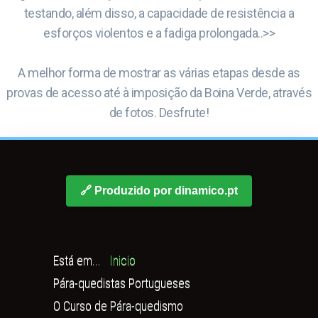
testando, além disso, a capacidade de resistência a
esforços violentos e a fadiga prolongada..>>
A melhor forma de mostrar as várias etapas desde as
provas de acesso até à imposição da Boina Verde, através
de fotos. Desfrute!
🔗 Produzido por dinamico.pt
Está em...
Inicio
Pára-quedistas Portugueses
O Curso de Pára-quedismo