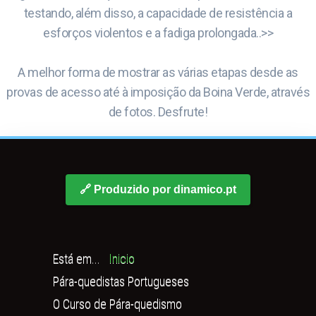
testando, além disso, a capacidade de resistência a
esforços violentos e a fadiga prolongada..>>
A melhor forma de mostrar as várias etapas desde as
provas de acesso até à imposição da Boina Verde, através
de fotos. Desfrute!
🔗 Produzido por dinamico.pt
Está em...
Inicio
Pára-quedistas Portugueses
O Curso de Pára-quedismo