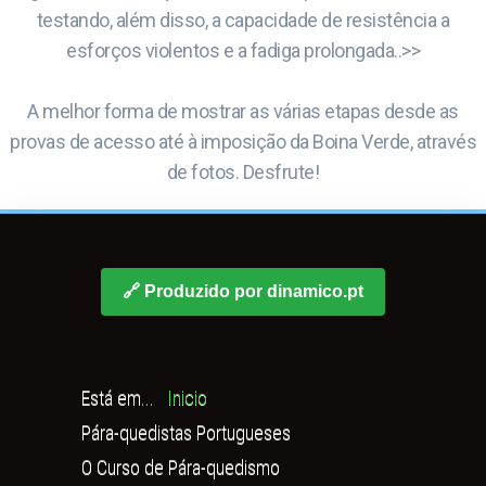
testando, além disso, a capacidade de resistência a
esforços violentos e a fadiga prolongada..>>
A melhor forma de mostrar as várias etapas desde as
provas de acesso até à imposição da Boina Verde, através
de fotos. Desfrute!
🔗 Produzido por dinamico.pt
Está em...
Inicio
Pára-quedistas Portugueses
O Curso de Pára-quedismo